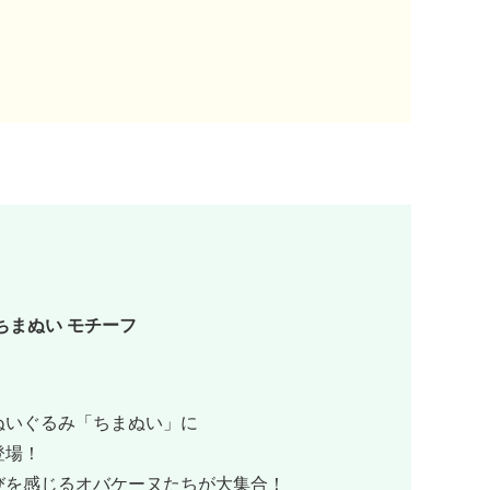
ちまぬい モチーフ
ぬいぐるみ「ちまぬい」に
登場！
びを感じるオバケーヌたちが大集合！