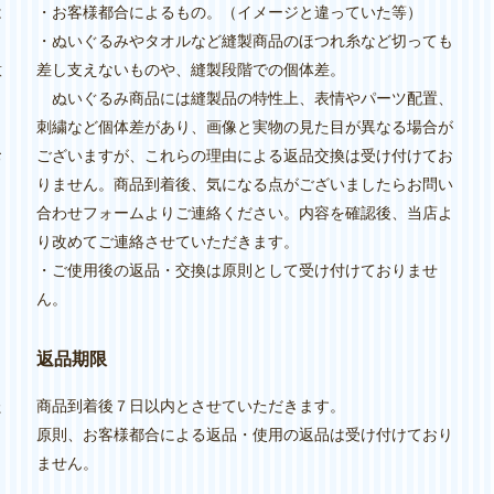
は
・お客様都合によるもの。（イメージと違っていた等）
・ぬいぐるみやタオルなど縫製商品のほつれ糸など切っても
意
差し支えないものや、縫製段階での個体差。
ぬいぐるみ商品には縫製品の特性上、表情やパーツ配置、
刺繍など個体差があり、画像と実物の見た目が異なる場合が
お
ございますが、これらの理由による返品交換は受け付けてお
りません。商品到着後、気になる点がございましたらお問い
合わせフォームよりご連絡ください。内容を確認後、当店よ
り改めてご連絡させていただきます。
・ご使用後の返品・交換は原則として受け付けておりませ
ん。
り
返品期限
た
商品到着後７日以内とさせていただきます。
原則、お客様都合による返品・使用の返品は受け付けており
ません。
し