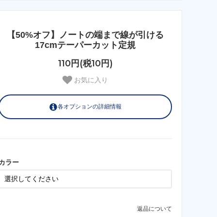
【50%オフ】ノートの端まで線が引ける
17cmテーパーカット定規
110円(税10円)
お気に入り
各オプションの詳細情報
ブルー
SOLD OUT
パープル
SOLD OUT
カラー
グレー
SOLD OUT
ブルークラウド
返品について