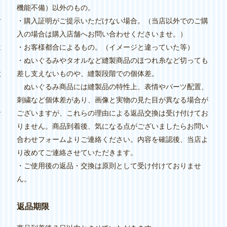
機能不備）以外のもの。
対
・購入証明がご提示いただけない場合。（当店以外でのご購
入の場合は購入店舗へお問い合わせくださいませ。）
は
・お客様都合によるもの。（イメージと違っていた等）
・ぬいぐるみやタオルなど縫製商品のほつれ糸など切っても
意
差し支えないものや、縫製段階での個体差。
ぬいぐるみ商品には縫製品の特性上、表情やパーツ配置、
刺繍など個体差があり、画像と実物の見た目が異なる場合が
お
ございますが、これらの理由による返品交換は受け付けてお
りません。商品到着後、気になる点がございましたらお問い
合わせフォームよりご連絡ください。内容を確認後、当店よ
り改めてご連絡させていただきます。
・ご使用後の返品・交換は原則として受け付けておりませ
ん。
り
返品期限