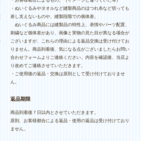
は
・お客様都合によるもの。（イメージと違っていた等）
・ぬいぐるみやタオルなど縫製商品のほつれ糸など切っても
意
差し支えないものや、縫製段階での個体差。
ぬいぐるみ商品には縫製品の特性上、表情やパーツ配置、
刺繍など個体差があり、画像と実物の見た目が異なる場合が
お
ございますが、これらの理由による返品交換は受け付けてお
りません。商品到着後、気になる点がございましたらお問い
合わせフォームよりご連絡ください。内容を確認後、当店よ
り改めてご連絡させていただきます。
・ご使用後の返品・交換は原則として受け付けておりませ
ん。
り
返品期限
た
商品到着後７日以内とさせていただきます。
原則、お客様都合による返品・使用の返品は受け付けており
ません。
し